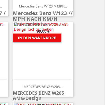

Vorschau
..
Mercedes Benz W123 // MPH...
 /
Mercedes Benz W123 //
MPH NACH KM/H
n
Tachoscheiben
Preis
99,00 €
IN DEN WARENKORB

Vorschau
MERCEDES BENZ W205...
MERCEDES BENZ W205
AMG-Design
Preis