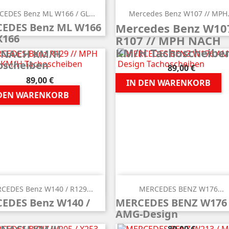


Vorschau
Vorschau
EDES Benz ML W166 / GL...
Mercedes Benz W107 // MPH.
EDES Benz ML W166
Mercedes Benz W107
X166
R107 // MPH NACH
KM/H Tachoscheibe
 NACH KM/H
oscheiben
Preis
89,00 €
Preis
89,00 €
IN DEN WARENKORB
 DEN WARENKORB


Vorschau
Vorschau
CEDES Benz W140 / R129...
MERCEDES BENZ W176...
EDES Benz W140 /
MERCEDES BENZ W176
AMG-Design
Preis