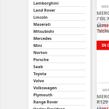
Lamborghini
MERC
Land Rover
MERC
Lincoln
/ GL 
Maserati
MPH
Tach
Mitsubishi
Mercedes
IN
Mini
Norton
Porsche
Saab
Toyota
Volvo
Volkswagen
MER
Plymouth
MERC
R129
Range Rover