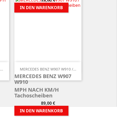
99,00 €
IN DEN WARENKORB

Vorschau
..
MERCEDES BENZ W907 W910 /...
3
MERCEDES BENZ W907
W910
MPH NACH KM/H
Tachoscheiben
Preis
89,00 €
IN DEN WARENKORB