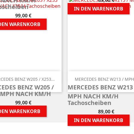
 NACH KM/H
89,00 €
oscheiben
IN DEN WARENKORB
Preis
99,00 €
 DEN WARENKORB


Vorschau
Vorschau
CEDES BENZ W205 / X253...
MERCEDES BENZ W213 / MPH.
EDES BENZ W205 /
MERCEDES BENZ W21
 MPH NACH KM/H
MPH NACH KM/H
Tachoscheiben
Preis
99,00 €
9 von 9 Artikel(n)
 DEN WARENKORB
Preis
89,00 €
IN DEN WARENKORB