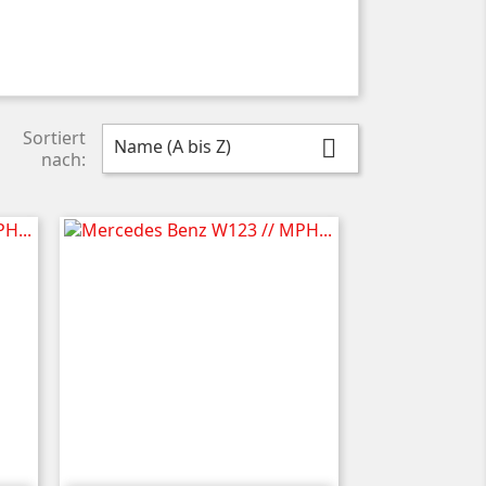
Sortiert
Name (A bis Z)

nach: